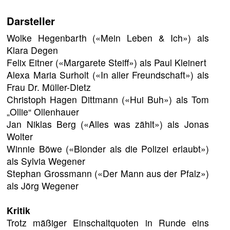
Darsteller
Wolke Hegenbarth («Mein Leben & Ich») als
Klara Degen
Felix Eitner («Margarete Steiff») als Paul Kleinert
Alexa Maria Surholt («In aller Freundschaft») als
Frau Dr. Müller-Dietz
Christoph Hagen Dittmann («Hui Buh») als Tom
„Ollie“ Ollenhauer
Jan Niklas Berg («Alles was zählt») als Jonas
Wolter
Winnie Böwe («Blonder als die Polizei erlaubt»)
als Sylvia Wegener
Stephan Grossmann («Der Mann aus der Pfalz»)
als Jörg Wegener
Kritik
Trotz mäßiger Einschaltquoten in Runde eins