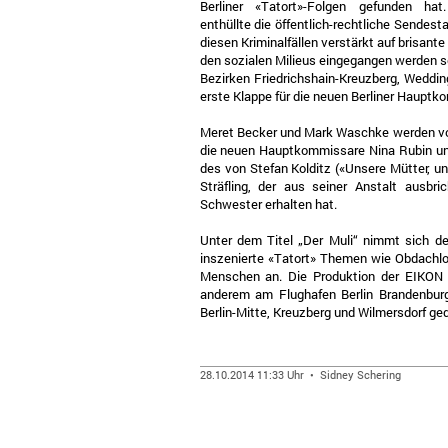
Berliner «Tatort»-Folgen gefunden hat
enthüllte die öffentlich-rechtliche Sendesta
diesen Kriminalfällen verstärkt auf brisan
den sozialen Milieus eingegangen werden sol
Bezirken Friedrichshain-Kreuzberg, Wedding
erste Klappe für die neuen Berliner Hauptk
Meret Becker und Mark Waschke werden vor
die neuen Hauptkommissare Nina Rubin un
des von Stefan Kolditz («Unsere Mütter, un
Sträfling, der aus seiner Anstalt ausbri
Schwester erhalten hat.
Unter dem Titel „Der Muli“ nimmt sich d
inszenierte «Tatort» Themen wie Obdachl
Menschen an. Die Produktion der EIKON 
anderem am Flughafen Berlin Brandenburg
Berlin-Mitte, Kreuzberg und Wilmersdorf ged
28.10.2014 11:33 Uhr • Sidney Schering