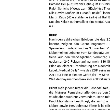
Caroline Beil («Sturm der Liebe») ist Dr. Shir
Ralph Schicha («Wege zum Glück») ist Tho
Nils Rovira-Muñoz ist Lucas "Luckie" Lindn
Martin Kaps («Die stählerne Zeit») ist Ralf
Sascha Kekez («Ahornallee») ist Mesut Aca
u.a.
Kritik
Nach den zahlreichen Erfolgen, die das ZD
konnte, zeigten das Genre insgesamt 
Speziellen – zuletzt so ihre Schwächen. V
Liebe meines Lebens» vom Sendeplatz um 1
Serie auf den werktäglichen Vormittag 
geplanten 240 Folgen auf nur mehr 180 
Prise an leichter Unterhaltung am Nachmi
Label „Medical Daily“, wie das ZDF seine n
2011 auf eine in diesem Genre der TV-Serie 
Welt der bayerischen Seeklinik soll fortan tä
Blickt man jedoch hinter die Fassade, fällt
die Mainzer Fernsehschaffenden es den 
würde aber auch nur verwundern. Denn mit
Produktionsfirma beauftragt, die sich u.a
Liebe» sowie Herzschmerz-Filme à la «Ei