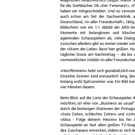
Adaptionen verantwortlich zeigte. Wahre 
für die Drehbücher. Ob «Der Ferienarzt», «
haben sie mitgeschrieben. Und so verwun
auch schon am Set der Sachsenklinik, al
Deutschland, «In aller Freundschaft», tät
Bildschirm wie ein 1:1 Abbild der ARD-Se
Momente mit belanglosen und klische
agierenden Schauspielern ab, viele Dial
zwischen alledem gibt es immer wieder wi
der «Sturm der Liebe» lässt hier grüßen. Nu
täglicher Dosis am Nachmittag – die bis d
vermeintlichen Vorbild «In aller Freundschaf
«Herzflimmern» hebt sich grundsätzlich nu
Einzelne Szenen sind erstaunlich lang, län
bislang wohl Spitzenreiter war. Ein Bild 
vier Minuten dauern.
Beim Blick auf die Liste der Schauspieler, d
möchten, ist eher von „Business as usual“
durch die bisherigen Stationen der Protago
«Gute Zeiten, schlechte Zeiten» und «Unte
«Alisa - Folge deinem Herzen» bis hi
Schauspieler an fast allen großen TV-Soap
des Zuschauers erwecken, indem er sich de