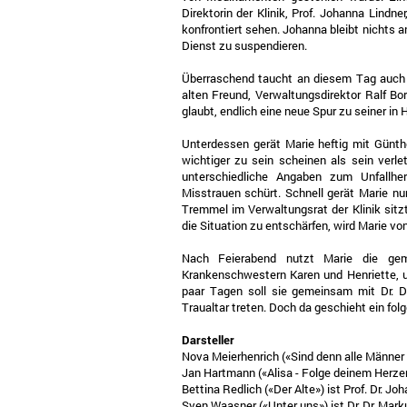
Direktorin der Klinik, Prof. Johanna Lindne
konfrontiert sehen. Johanna bleibt nichts a
Dienst zu suspendieren.
Überraschend taucht an diesem Tag auch 
alten Freund, Verwaltungsdirektor Ralf Bor
glaubt, endlich eine neue Spur zu seiner in
Unterdessen gerät Marie heftig mit Günt
wichtiger zu sein scheinen als sein verl
unterschiedliche Angaben zum Unfallhe
Misstrauen schürt. Schnell gerät Marie nu
Tremmel im Verwaltungsrat der Klinik sitz
die Situation zu entschärfen, wird Marie v
Nach Feierabend nutzt Marie die gem
Krankenschwestern Karen und Henriette, u
paar Tagen soll sie gemeinsam mit Dr. Dr
Traualtar treten. Doch da geschieht ein fo
Darsteller
Nova Meierhenrich («Sind denn alle Männer 
Jan Hartmann («Alisa - Folge deinem Herzen
Bettina Redlich («Der Alte») ist Prof. Dr. Jo
Sven Waasner («Unter uns») ist Dr. Dr. Mark