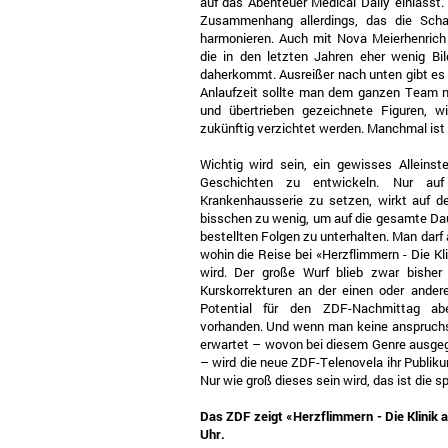
auf das Abenteuer Medical Daily einläss
Zusammenhang allerdings, das die Scha
harmonieren. Auch mit Nova Meierhenrich
die in den letzten Jahren eher wenig Bi
daherkommt. Ausreißer nach unten gibt es 
Anlaufzeit sollte man dem ganzen Team no
und übertrieben gezeichnete Figuren, 
zukünftig verzichtet werden. Manchmal ist
Wichtig wird sein, ein gewisses Alleinst
Geschichten zu entwickeln. Nur au
Krankenhausserie zu setzen, wirkt auf de
bisschen zu wenig, um auf die gesamte Da
bestellten Folgen zu unterhalten. Man darf 
wohin die Reise bei «Herzflimmern - Die K
wird. Der große Wurf blieb zwar bisher
Kurskorrekturen an der einen oder ander
Potential für den ZDF-Nachmittag abe
vorhanden. Und wenn man keine anspruchs
erwartet – wovon bei diesem Genre ausge
– wird die neue ZDF-Telenovela ihr Publikum
Nur wie groß dieses sein wird, das ist die 
Das ZDF zeigt «Herzflimmern - Die Klinik
Uhr.