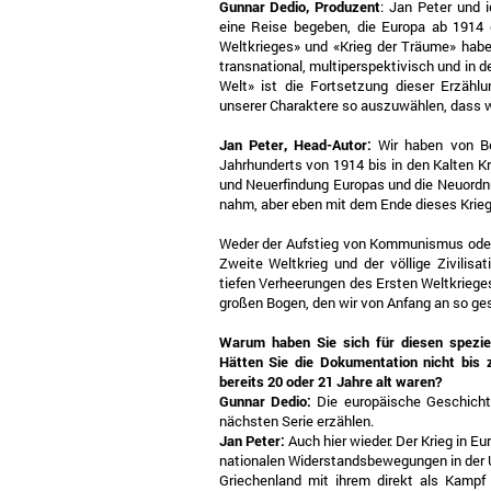
Gunnar Dedio, Produzent
: Jan Peter und
eine Reise begeben, die Europa ab 1914 
Weltkrieges» und «Krieg der Träume» habe
transnational, multiperspektivisch und in 
Welt» ist die Fortsetzung dieser Erzäh
unserer Charaktere so auszuwählen, dass w
Jan Peter, Head-Autor:
Wir haben von Beg
Jahrhunderts von 1914 bis in den Kalten Kr
und Neuerfindung Europas und die Neuordnu
nahm, aber eben mit dem Ende dieses Krie
Weder der Aufstieg von Kommunismus oder
Zweite Weltkrieg und der völlige Zivilisa
tiefen Verheerungen des Ersten Weltkrieges
großen Bogen, den wir von Anfang an so g
Warum haben Sie sich für diesen spezie
Hätten Sie die Dokumentation nicht bis 
bereits 20 oder 21 Jahre alt waren?
Gunnar Dedio:
Die europäische Geschich
nächsten Serie erzählen.
Jan Peter:
Auch hier wieder: Der Krieg in 
nationalen Widerstandsbewegungen in der U
Griechenland mit ihrem direkt als Kampf