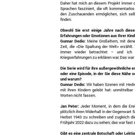
Daher hat mich an diesem Projekt immer di
Sprachen fasziniert, die oft kommentarlo
den Zuschauenden ermöglichen, sich sel
finden.
Obwohl Sie erst einige Jahre nach dies
Erfahrungen oder Emotionen aus Ihrer Kindhe
Gunnar Dedio:
Meine Großeltern, mit dene
Zeit, die «Die Spaltung der Welt» erzählt.
immer wieder betrachtet – und ich 
Kriegserfahrungen zu erklären war. Das war
Die Serie wird für ihre außergewöhnliche 
oder eine Episode, in der Sie diese Nähe 
und warum?
Gunnar Dedio:
Wir haben Szenen mit Hedwi
mit ihren Kindern gelebt hat: unmittelbar
Worten nicht fassen.
Jan Peter:
Jeder Moment, in dem die Ere
plötzlich ihren Widerhall in der Gegenwart 
Herbst 1943 zu schreiben und zugleich di
Frühjahr 2022 dazu zu sehen; das war fast 
Gibt es eine zentrale Botschaft oder Lekti