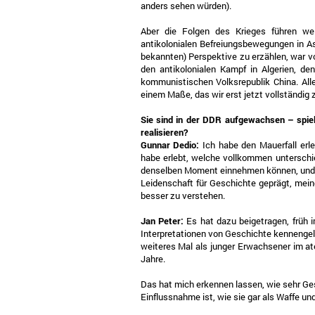
anders sehen würden).
Aber die Folgen des Krieges führen wel
antikolonialen Befreiungsbewegungen in Asi
bekannten) Perspektive zu erzählen, war vo
den antikolonialen Kampf in Algerien, de
kommunistischen Volksrepublik China. Alle
einem Maße, das wir erst jetzt vollständig
Sie sind in der DDR aufgewachsen – spielt
realisieren?
Gunnar Dedio:
Ich habe den Mauerfall erl
habe erlebt, welche vollkommen unterschi
denselben Moment einnehmen können, und wi
Leidenschaft für Geschichte geprägt, me
besser zu verstehen.
Jan Peter:
Es hat dazu beigetragen, früh 
Interpretationen von Geschichte kennengele
weiteres Mal als junger Erwachsener im at
Jahre.
Das hat mich erkennen lassen, wie sehr Ges
Einflussnahme ist, wie sie gar als Waffe u