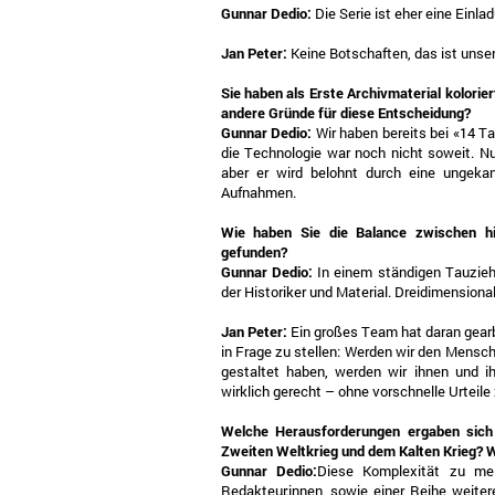
Gunnar Dedio:
Die Serie ist eher eine Einl
Jan Peter:
Keine Botschaften, das ist unse
Sie haben als Erste Archivmaterial kolorie
andere Gründe für diese Entscheidung?
Gunnar Dedio:
Wir haben bereits bei «14 
die Technologie war noch nicht soweit. Nu
aber er wird belohnt durch eine ungek
Aufnahmen.
Wie haben Sie die Balance zwischen his
gefunden?
Gunnar Dedio:
In einem ständigen Tauzie
der Historiker und Material. Dreidimensiona
Jan Peter:
Ein großes Team hat daran gearb
in Frage zu stellen: Werden wir den Mensche
gestaltet haben, werden wir ihnen und i
wirklich gerecht – ohne vorschnelle Urteile 
Welche Herausforderungen ergaben sich
Zweiten Weltkrieg und dem Kalten Krieg? 
Gunnar Dedio:
Diese Komplexität zu mei
Redakteur:innen, sowie einer Reihe weitere