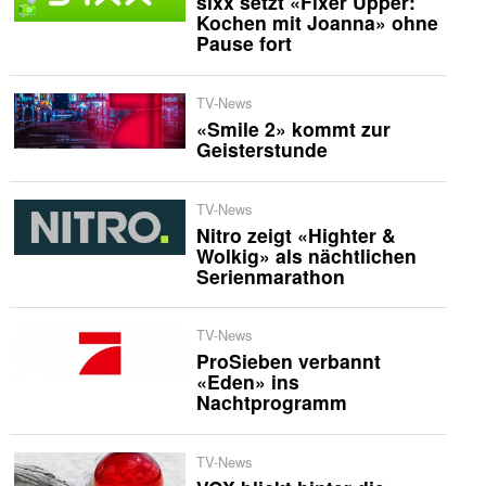
sixx setzt «Fixer Upper:
Kochen mit Joanna» ohne
Pause fort
TV-News
«Smile 2» kommt zur
Geisterstunde
TV-News
Nitro zeigt «Highter &
Wolkig» als nächtlichen
Serienmarathon
TV-News
ProSieben verbannt
«Eden» ins
Nachtprogramm
TV-News