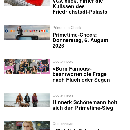
VOX blickt hinter die
Kulissen des
Friedrichstadt-Palasts
Primetime-Check
Primetime-Check:
Donnerstag, 6. August
2026
Quotennews
«Born Famous»
beantwortet die Frage
nach Fluch oder Segen
Quotennews
Hinnerk Schönemann holt
sich den Primetime-Sieg
Quotennews