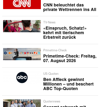
CNN beleuchtet das
private Wettrennen ins All
TV-News
«Einspruch, Schatz!»
kehrt mit tierischem
Erbstreit zurück
Primetime-Check
Primetime-Check: Freitag,
07. Augsut 2026
US-Quoten
Ben Affleck gewinnt
Millionen – und beschert
ABC Top-Quoten
Quotennews
Gesamt schwach mit