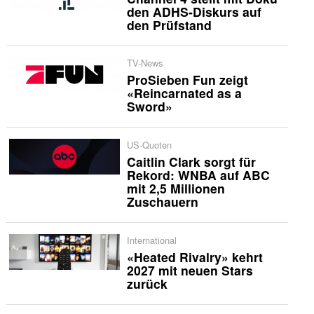
den ADHS-Diskurs auf
den Prüfstand
TV-News
ProSieben Fun zeigt
«Reincarnated as a
Sword»
US-Quoten
Caitlin Clark sorgt für
Rekord: WNBA auf ABC
mit 2,5 Millionen
Zuschauern
International
«Heated Rivalry» kehrt
2027 mit neuen Stars
zurück