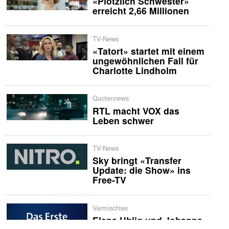
«Plötzlich Schwester»
erreicht 2,66 Millionen
TV-News
«Tatort» startet mit einem
ungewöhnlichen Fall für
Charlotte Lindholm
Quotennews
RTL macht VOX das
Leben schwer
TV-News
Sky bringt «Transfer
Update: die Show» ins
Free-TV
Vermischtes
Elena Uhlig und Johanna