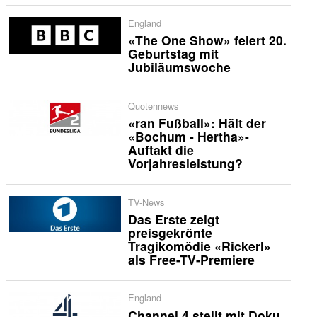
England
«The One Show» feiert 20.
Geburtstag mit
Jubiläumswoche
Quotennews
«ran Fußball»: Hält der
«Bochum - Hertha»-
Auftakt die
Vorjahresleistung?
TV-News
Das Erste zeigt
preisgekrönte
Tragikomödie «Rickerl»
als Free-TV-Premiere
England
Channel 4 stellt mit Doku