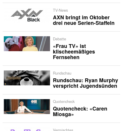
TV-News
AXN bringt im Oktober
drei neue Serien-Staffeln
Debatte
«Frau TV» ist
klischeemäßiges
Fernsehen
Rundschau
Rundschau: Ryan Murphy
verspricht Jugendsünden
Quotencheck
Quotencheck: «Caren
Miosga»
Vermischtes