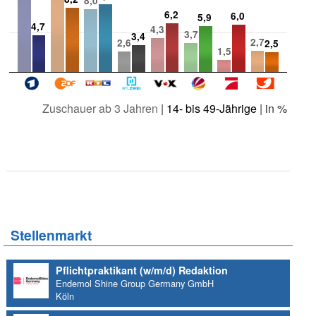
8,0
6,2
6,0
5,9
4,7
4,3
3,7
3,4
2,7
2,6
2,5
1,5
Zuschauer ab 3 Jahren
|
14- bis 49-Jährige
| in %
Stellenmarkt
Pflichtpraktikant (w/m/d) Redaktion
Endemol Shine Group Germany GmbH
Köln