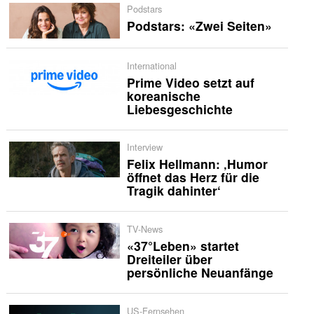
Podstars
Podstars: «Zwei Seiten»
International
Prime Video setzt auf
koreanische
Liebesgeschichte
Interview
Felix Hellmann: ‚Humor
öffnet das Herz für die
Tragik dahinter‘
TV-News
«37°Leben» startet
Dreiteiler über
persönliche Neuanfänge
US-Fernsehen