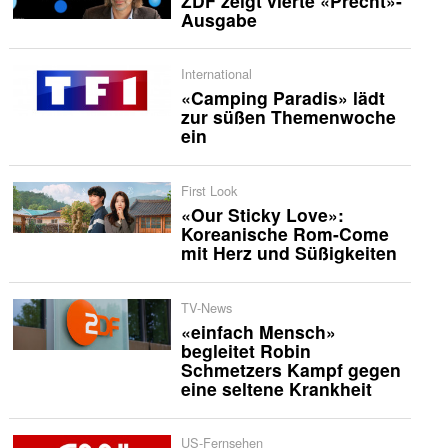
ZDF zeigt vierte «Precht»-
Ausgabe
International
«Camping Paradis» lädt
zur süßen Themenwoche
ein
First Look
«Our Sticky Love»:
Koreanische Rom-Come
mit Herz und Süßigkeiten
TV-News
«einfach Mensch»
begleitet Robin
Schmetzers Kampf gegen
eine seltene Krankheit
US-Fernsehen