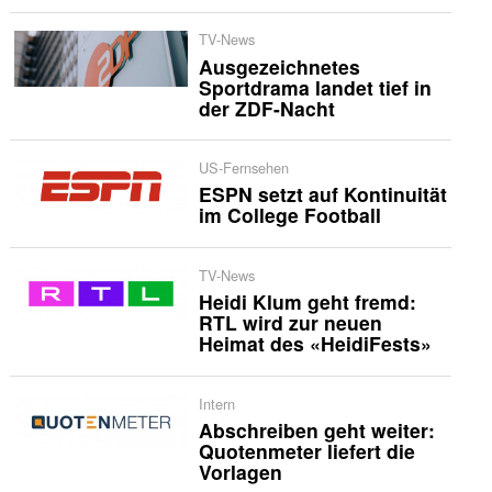
TV-News
Ausgezeichnetes
Sportdrama landet tief in
der ZDF-Nacht
US-Fernsehen
ESPN setzt auf Kontinuität
im College Football
TV-News
Heidi Klum geht fremd:
RTL wird zur neuen
Heimat des «HeidiFests»
Intern
Abschreiben geht weiter:
Quotenmeter liefert die
Vorlagen