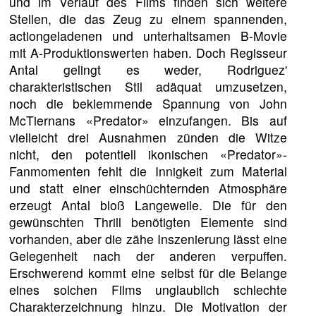
und im Verlauf des Films finden sich weitere
Stellen, die das Zeug zu einem spannenden,
actiongeladenen und unterhaltsamen B-Movie
mit A-Produktionswerten haben. Doch Regisseur
Antal gelingt es weder, Rodriguez'
charakteristischen Stil adäquat umzusetzen,
noch die beklemmende Spannung von John
McTiernans «Predator» einzufangen. Bis auf
vielleicht drei Ausnahmen zünden die Witze
nicht, den potentiell ikonischen «Predator»-
Fanmomenten fehlt die Innigkeit zum Material
und statt einer einschüchternden Atmosphäre
erzeugt Antal bloß Langeweile. Die für den
gewünschten Thrill benötigten Elemente sind
vorhanden, aber die zähe Inszenierung lässt eine
Gelegenheit nach der anderen verpuffen.
Erschwerend kommt eine selbst für die Belange
eines solchen Films unglaublich schlechte
Charakterzeichnung hinzu. Die Motivation der