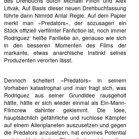
des Drehbuchs durch Michael Finch und Alex
Litvak. Auf Basis dieser neuen Drehbuchfassung
führte dann Nimród Antal Regie. Auf dem Papier
merkt man «Predators», der sozusagen ein
Stück offiziell verfilmter Fanfiction ist, noch immer
Rodriguez‘ heiße Fanliebe an, genauso wie sich
in den besseren Momenten des Films der
markante, etwas anarchische Instinkt seines
Produzenten verorten lässt.
Dennoch scheitert «Predators» in seinem
Vorhaben katastrophal und man fragt sich, was
Rodriguez aus seiner Grundidee rausgeholt
hätte, hätte er sich wieder einmal als Ein-Mann-
Filmcrew dahinter geklemmt. Die Idee,
hauptsächlich gefährliche und ruchlose Kämpfer
auf einem Alienplaneten auszusetzen und gegen
die Predators anzusetzen, hat enormes Potential