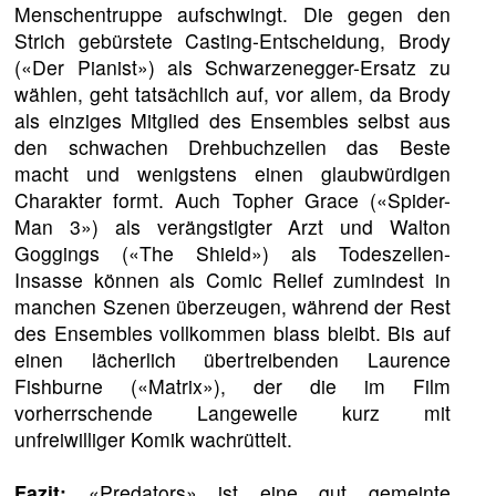
Menschentruppe aufschwingt. Die gegen den
Strich gebürstete Casting-Entscheidung, Brody
(«Der Pianist») als Schwarzenegger-Ersatz zu
wählen, geht tatsächlich auf, vor allem, da Brody
als einziges Mitglied des Ensembles selbst aus
den schwachen Drehbuchzeilen das Beste
macht und wenigstens einen glaubwürdigen
Charakter formt. Auch Topher Grace («Spider-
Man 3») als verängstigter Arzt und Walton
Goggings («The Shield») als Todeszellen-
Insasse können als Comic Relief zumindest in
manchen Szenen überzeugen, während der Rest
des Ensembles vollkommen blass bleibt. Bis auf
einen lächerlich übertreibenden Laurence
Fishburne («Matrix»), der die im Film
vorherrschende Langeweile kurz mit
unfreiwilliger Komik wachrüttelt.
Fazit:
«Predators» ist eine gut gemeinte