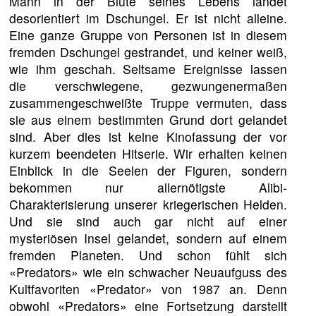
Mann in der Blüte seines Lebens landet
desorientiert im Dschungel. Er ist nicht alleine.
Eine ganze Gruppe von Personen ist in diesem
fremden Dschungel gestrandet, und keiner weiß,
wie ihm geschah. Seltsame Ereignisse lassen
die verschwiegene, gezwungenermaßen
zusammengeschweißte Truppe vermuten, dass
sie aus einem bestimmten Grund dort gelandet
sind. Aber dies ist keine Kinofassung der vor
kurzem beendeten Hitserie. Wir erhalten keinen
Einblick in die Seelen der Figuren, sondern
bekommen nur allernötigste Alibi-
Charakterisierung unserer kriegerischen Helden.
Und sie sind auch gar nicht auf einer
mysteriösen Insel gelandet, sondern auf einem
fremden Planeten. Und schon fühlt sich
«Predators» wie ein schwacher Neuaufguss des
Kultfavoriten «Predator» von 1987 an. Denn
obwohl «Predators» eine Fortsetzung darstellt