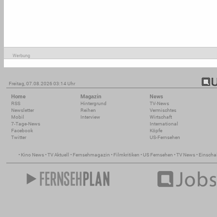
Werbung
Freitag, 07.08.2026 03:14 Uhr
Home
Magazin
News
RSS
Hintergrund
TV-News
Newsletter
Reihen
Vermischtes
Mobil
Interview
Wirtschaft
7-Tage-News
International
Facebook
Köpfe
Twitter
US-Fernsehen
•
Kino News
•
TV Aktuell
•
Fernsehmagazin
•
Filmkritiken
•
US Fernsehen
•
TV News
•
Einscha