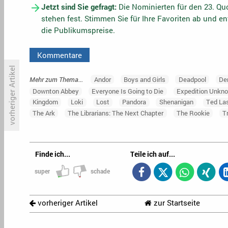
Jetzt sind Sie gefragt:
Die Nominierten für den 23. Qu
stehen fest. Stimmen Sie für Ihre Favoriten ab und e
die Publikumspreise.
Kommentare
vorheriger Artikel
Mehr zum Thema...
Andor
Boys and Girls
Deadpool
Der
Downton Abbey
Everyone Is Going to Die
Expedition Unkn
Kingdom
Loki
Lost
Pandora
Shenanigan
Ted La
Shannon Sharpe verlässt ESPN
N
The Ark
The Librarians: The Next Chapter
The Rookie
T
Finde ich...
Teile ich auf...
super
schade
vorheriger Artikel
zur Startseite