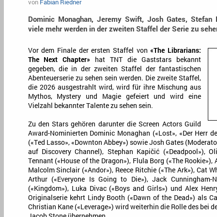
von
Fabian Riedner
Dominic Monaghan, Jeremy Swift, Josh Gates, Stefan K
viele mehr werden in der zweiten Staffel der Serie zu sehe
Vor dem Finale der ersten Staffel von
«The Librarians:
The Next Chapter»
hat TNT die Gaststars bekannt
gegeben, die in der zweiten Staffel der fantastischen
Abenteuerserie zu sehen sein werden. Die zweite Staffel,
die 2026 ausgestrahlt wird, wird für ihre Mischung aus
Mythos, Mystery und Magie gefeiert und wird eine
Vielzahl bekannter Talente zu sehen sein.
Zu den Stars gehören darunter die Screen Actors Guild
Award-Nominierten Dominic Monaghan («Lost», «Der Herr de
(«Ted Lasso», «Downton Abbey») sowie Josh Gates (Moderato
auf Discovery Channel), Stephan Kapičić («Deadpool»), Ol
Tennant («House of the Dragon»), Flula Borg («The Rookie»), 
Malcolm Sinclair («Andor»), Reece Ritchie («The Ark»), Cat Wh
Arthur («Everyone Is Going to Die»), Jack Cunningham-Nu
(«Kingdom»), Luka Divac («Boys and Girls») und Alex Henr
Originalserie kehrt Lindy Booth («Dawn of the Dead») als Ca
Christian Kane («Leverage») wird weiterhin die Rolle des bei 
Jacob Stone übernehmen.