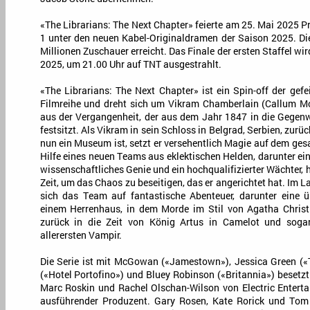
«The Librarians: The Next Chapter» feierte am 25. Mai 2025 
1 unter den neuen Kabel-Originaldramen der Saison 2025. Die
Millionen Zuschauer erreicht. Das Finale der ersten Staffel w
2025, um 21.00 Uhr auf TNT ausgestrahlt.
«The Librarians: The Next Chapter» ist ein Spin-off der gefe
Filmreihe und dreht sich um Vikram Chamberlain (Callum Mc
aus der Vergangenheit, der aus dem Jahr 1847 in die Gegenwa
festsitzt. Als Vikram in sein Schloss in Belgrad, Serbien, zurüc
nun ein Museum ist, setzt er versehentlich Magie auf dem gesa
Hilfe eines neuen Teams aus eklektischen Helden, darunter ein
wissenschaftliches Genie und ein hochqualifizierter Wächter,
Zeit, um das Chaos zu beseitigen, das er angerichtet hat. Im La
sich das Team auf fantastische Abenteuer, darunter eine 
einem Herrenhaus, in dem Morde im Stil von Agatha Christi
zurück in die Zeit von König Artus in Camelot und sog
allerersten Vampir.
Die Serie ist mit McGowan («Jamestown»), Jessica Green («T
(«Hotel Portofino») und Bluey Robinson («Britannia») besetzt
Marc Roskin und Rachel Olschan-Wilson von Electric Entert
ausführender Produzent. Gary Rosen, Kate Rorick und Tom