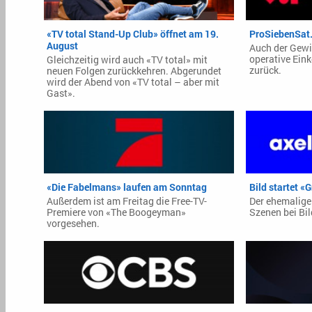
«TV total Stand-Up Club» öffnet am 19.
ProSiebenSat.
August
Auch der Gewi
operative Ein
Gleichzeitig wird auch «TV total» mit
zurück.
neuen Folgen zurückkehren. Abgerundet
wird der Abend von «TV total – aber mit
Gast».
«Die Fabelmans» laufen am Sonntag
Bild startet «
Außerdem ist am Freitag die Free-TV-
Der ehemalige 
Premiere von «The Boogeyman»
Szenen bei Bil
vorgesehen.