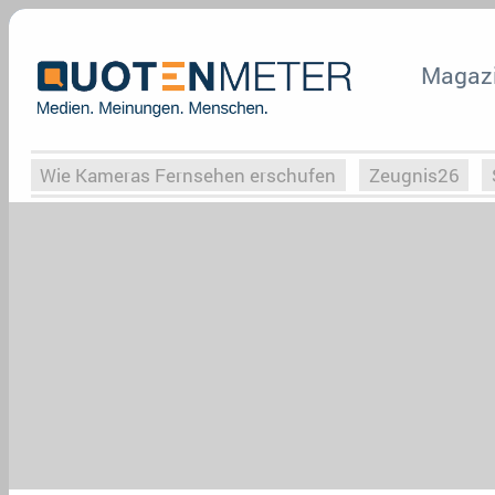
Magaz
Wie Kameras Fernsehen erschufen
Zeugnis26
Vergessene Serien
Von Weimar zu Hitler
Die Se
Globaler Süden
Das Ende von
Halloweeen
W
Upfronts25
AktenzeichenXY-Special
Buchclub
What the Game
Rassismus
Buchclub
YouTu