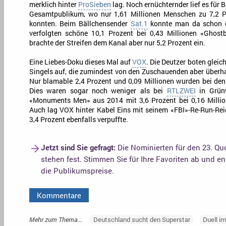
merklich hinter
ProSieben
lag. Noch ernüchternder lief es für 
Gesamtpublikum, wo nur 1,61 Millionen Menschen zu 7,2 P
konnten. Beim Bällchensender
Sat.1
konnte man da schon e
verfolgten schöne 10,1 Prozent bei 0,43 Millionen «Ghost
brachte der Streifen dem Kanal aber nur 5,2 Prozent ein.
Eine Liebes-Doku dieses Mal auf
VOX
. Die Deutzer boten glei
Singels auf, die zumindest von den Zuschauenden aber überh
Nur blamable 2,4 Prozent und 0,09 Millionen wurden bei d
Dies waren sogar noch weniger als bei
RTLZWEI
in Grün
«Monuments Men» aus 2014 mit 3,6 Prozent bei 0,16 Millio
Auch lag VOX hinter Kabel Eins mit seinem «FBI»-Re-Run-Reig
3,4 Prozent ebenfalls verpuffte.
Jetzt sind Sie gefragt:
Die Nominierten für den 23. Qu
stehen fest. Stimmen Sie für Ihre Favoriten ab und e
die Publikumspreise.
Kommentare
Mehr zum Thema...
Deutschland sucht den Superstar
Duell im