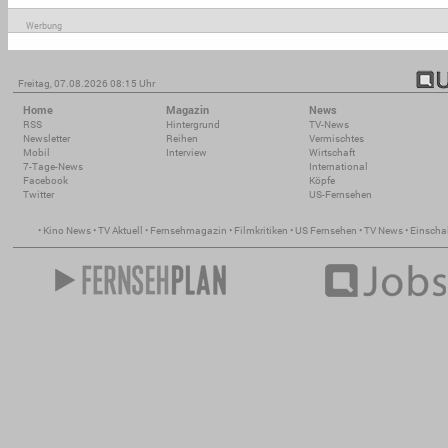
Werbung
Freitag, 07.08.2026 08:15 Uhr
Home
Magazin
News
RSS
Hintergrund
TV-News
Newsletter
Reihen
Vermischtes
Mobil
Interview
Wirtschaft
7-Tage-News
International
Facebook
Köpfe
Twitter
US-Fernsehen
•
Kino News
•
TV Aktuell
•
Fernsehmagazin
•
Filmkritiken
•
US Fernsehen
•
TV News
•
Einscha