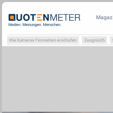
Magaz
Wie Kameras Fernsehen erschufen
Zeugnis26
Vergessene Serien
Von Weimar zu Hitler
Die Se
Globaler Süden
Das Ende von
Halloweeen
W
Upfronts25
AktenzeichenXY-Special
Buchclub
What the Game
Rassismus
Buchclub
YouTu