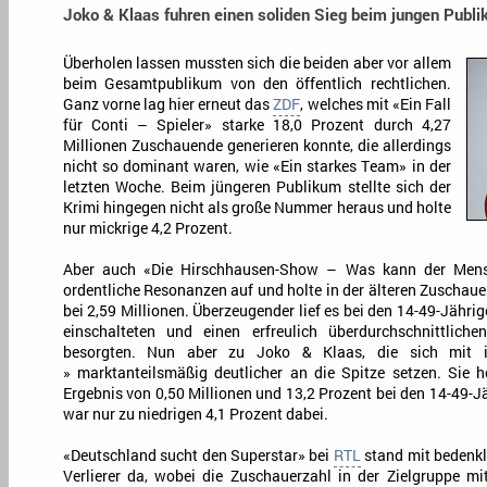
Joko & Klaas fuhren einen soliden Sieg beim jungen Publi
Überholen lassen mussten sich die beiden aber vor allem
beim Gesamtpublikum von den öffentlich rechtlichen.
Ganz vorne lag hier erneut das
ZDF
, welches mit «Ein Fall
für Conti – Spieler» starke 18,0 Prozent durch 4,27
Millionen Zuschauende generieren konnte, die allerdings
nicht so dominant waren, wie «Ein starkes Team» in der
letzten Woche. Beim jüngeren Publikum stellte sich der
Krimi hingegen nicht als große Nummer heraus und holte
nur mickrige 4,2 Prozent.
Aber auch «Die Hirschhausen-Show – Was kann der Mens
ordentliche Resonanzen auf und holte in der älteren Zuschau
bei 2,59 Millionen. Überzeugender lief es bei den 14-49-Jährige
einschalteten und einen erfreulich überdurchschnittlich
besorgten. Nun aber zu Joko & Klaas, die sich mit 
» marktanteilsmäßig deutlicher an die Spitze setzen. Sie 
Ergebnis von 0,50 Millionen und 13,2 Prozent bei den 14-49-J
war nur zu niedrigen 4,1 Prozent dabei.
«Deutschland sucht den Superstar» bei
RTL
stand mit bedenkl
Verlierer da, wobei die Zuschauerzahl in der Zielgruppe mi