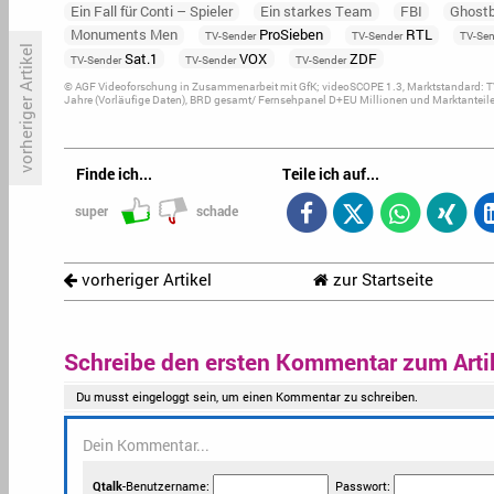
Ein Fall für Conti – Spieler
Ein starkes Team
FBI
Ghostb
Monuments Men
ProSieben
RTL
TV-Sender
TV-Sender
TV-Se
vorheriger Artikel
Sat.1
VOX
ZDF
TV-Sender
TV-Sender
TV-Sender
© AGF Videoforschung in Zusammenarbeit mit GfK; videoSCOPE 1.3, Marktstandard: T
Jahre (Vorläufige Daten), BRD gesamt/ Fernsehpanel D+EU Millionen und Marktanteile
Mäßige Quoten: Enie backt Sixx
B
kein großes Publikum
K
Finde ich...
Teile ich auf...
super
schade
vorheriger Artikel
zur Startseite
Schreibe den ersten Kommentar zum Arti